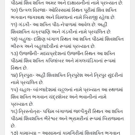
પીઠમાં શિવ શક્તિ અમર અને દાક્ષાયનીનાં નામે પ્રખ્યાત છે.
૧૦) ઉત્કલ વિરજા- ઓરિસ્સામાં સ્થિત પૂરીમાં શિવ શક્તિ
ભગવાન જગન્નાથ અને વિમલાનાં નામે બિરાજી રહેલા છે.
૧૧) ગંડકી- આ શક્તિ પીઠ નેપાળમાં આવેલ છે. અહીં
શિવશક્તિ ચક્રપાણિ અને ગંડકીનાં નામે પ્રચલિત છે.
૧૨) બહુલા- દક્ષિણ બંગાળ સ્થિત આ શક્તિ પીઠમાં શિવશક્તિ
ભીરુક અને બહુલાદેવીનાં રૂપમાં પ્રખ્યાત છે.
૧૩) ઉજ્જૈની- મધ્યપ્રદેશનાં ઉજ્જૈન સ્થિત આ શક્તિ
પીઠમાં શિવ શક્તિ કપિલાંબર અને મંગલચંડિકાનાં રૂપમાં
સ્થિત છે.
૧૪) ત્રિપુરા- અહીં શિવશક્તિ ત્રિપુરેશ અને ત્રિપુર સુંદરીનાં
નામે પ્રચલિત છે.
૧૫) ચહલ- બાંગ્લાદેશમાં ચટ્ટ્લનાં નામે પ્રખ્યાત આ સ્થળમાં
શિવ શક્તિ ભગવાન ચંદ્રશેખર અને ભવાનીનાં નામે
પ્રખ્યાત છે.
૧૬) ત્રિસ્તોત્રા- પશ્ચિમ બંગાળમાં જલ્પૈગુરી સ્થિત આ શક્તિ
પીઠમાં શિવશક્તિ ભૈરેશ્વર અને ભ્રામરીનાં રૂપમાં બિરાજમાન
છે.
૧૭) કામાખ્યા – આસામનાં કામગિરીમાં શિવશક્તિ ભગવાન