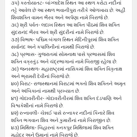
૩૫) કરતોયાતટ- બાંગ્લાદેશ સ્થિત આ સ્થળ કરોટા નદીનાં
તટ્ટે આવેલ છે આ સ્થળ ભવાનીપુરા તરીકે ઓળખાય છે. અહીં
શિવશક્તિ વામન ભૈરવ અને અર્પણા નામે બિરાજે છે.
૩૬) શ્રી પર્વત- લદાખ સ્થિત આ શક્તિ પીઠમાં શિવ શક્તિ
સુંદરાનંદ ભૈરવ અને શ્રી સુંદરીનાં નામે બિરાજે છે.
૩૭) વિભાષ- પશ્ચિમ બંગાલ સ્થિત મેદિનીપુરમાં શિવ શક્તિ
સર્વાનંદ અને કપાલિનીનાં નામથી બિરાજે છે.
૩૮) પ્રભાસ- ગુજરાતમાં સોમનાથ પાસે પ્રભાસમાં શિવ
શક્તિ વક્રતુંડ અને ચંદ્રભાગાનાં નામે બિરાજી રહેલા છે.
૩૯) જનસ્થળ- મહારાષ્ટ્રમાં નાસિકમાં શિવ શક્તિ વિકૃતાક્ષ
અને ભ્રામરી દેવીનાં બિરાજે છે.
૪૦) વિરાટ- રાજસ્થાનમાં વિરાટમાં ભક્તો શિવ શક્તિને અમૃત
અને અંબિકાનાં નામથી પ્રખ્યાત છે.
૪૧) ગોદાવરીતીર- ગોદાવરીતીરમાં શિવ શક્તિ દંડપાણિ અને
વિશ્વકેશીનાં નામે બિરાજે છે.
૪૨) રત્નાવલી- ચેન્નઈ પાસે રત્નાકર નદીનાં કિનારે શિવ
શક્તિ ભગવાન શિવ અને કુમારીનાં નામે બિરાજીત છે.
૪૩) મિથિલા- બિહારનાં કનકપુર મિથિલામાં શિવ શક્તિ
મહોદર અને ઉમાનાં નામે બિરાજે છે.