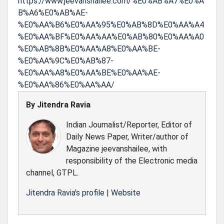
https://www.jeevanshailee.com/%E0%AB%A7%E0%A
B%A6%E0%AB%AE-
%E0%AA%B6%E0%AA%95%E0%AB%8D%E0%AA%A4
%E0%AA%BF%E0%AA%AA%E0%AB%80%E0%AA%A0
%E0%AB%8B%E0%AA%A8%E0%AA%BE-
%E0%AA%9C%E0%AB%87-
%E0%AA%A8%E0%AA%BE%E0%AA%AE-
%E0%AA%86%E0%AA%AA/
By
Jitendra Ravia
Indian Journalist/Reporter, Editor of
Daily News Paper, Writer/author of
Magazine jeevanshailee, with
responsibility of the Electronic media
channel, GTPL.
Jitendra Ravia's profile
|
Website