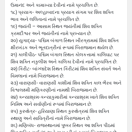
ઉમાનંદ અને કામાખ્યા દેવીનાં નામે પ્રચલિત છે.
૧૮) પ્રયાગ- અલ્હાબાદના પ્રયાગ સંગમ પર શિવ શક્તિ
ભાવ અને લલિતાનાં નામે પ્રચલિત છે.
૧૯) જયંતી – આસામ સ્થિત જયંતીમાં શિવ શક્તિ
ક્રમદીશ્વર અને જયંતીનાં નામે પ્રખ્યાત છે.
૨૦) યુગાદ્યા- પશ્ચિમ બંગાળ સ્થિત ખીરગ્રામમાં શિવ શક્તિ
ક્ષીરખંડક અને ભૂતદાત્રીનાં રૂપમાં બિરાજમાન થયેલ છે.
૨૧) કાલીપીઠ- પશ્ચિમ બંગાલ સ્થિત કોલકત્તામાં કાલિઘાટ પર
શિવ શક્તિ નકુલીશ અને કાલિકા દેવીનાં નામે પ્રચલિત છે.
૨૨) કિરીટ- બાંગ્લાદેશ સ્થિત કિરીટમાં શિવ શક્તિ સંવર્ત અને
વિમલાનાં નામે બિરાજમાન છે.
૨૩) વારાણસી- વારાણસી કાશીમાં શિવ શક્તિ કાલ ભૈરવ અને
વિશ્વલક્ષ્મી મણિકરણીનાં નામથી બિરાજમાન છે.
૨૪) કન્યાશ્રમ-કન્યાકુમારીમાં કન્યાશ્રમ ખાતે શિવ શક્તિ
નિમિષ અને સર્વાણીનાં રૂપમાં બિરાજમાન છે.
૨૫) કુરુક્ષેત્ર- હરિયાણા સ્થિત કુરુક્ષેત્રમાં શિવ શક્તિ
સ્થાણુ અને સાવિત્રીનાં નામે બિરાજમાન છે.
૨૬) મણિબંધ- રાજસ્થાનમાં પુષ્કર સ્થિત આ શક્તિ પીઠમાં