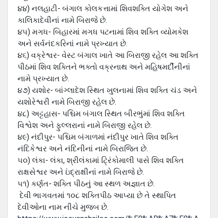
૪૪) નલહાટી- બંગાલ કોલકત્તામાં શિવશક્તિ યોગેશ અને
કાલિકાદેવીનાં નામે બિરાજે છે.
૪૫) મગધ- બિહારમાં મગધ પટનામાં શિવ શક્તિ વ્યોમકેશ
અને સર્વનંદકરિનાં નામે પ્રખ્યાત છે.
૪૬) વક્રેશ્વર- વેસ્ટ બંગાલ ખાતે આ બિરાજી રહેલ આ શક્તિ
પીઠમાં શિવ શક્તિને ભક્તો વક્રનાથ અને મહિષમર્દીનીનાં
નામે પ્રખ્યાત છે.
૪૭) યશોર- બાંગ્લાદેશ સ્થિત ખુલનામાં શિવ શક્તિ ચંડ અને
યશોરેશ્વરી નામે બિરાજી રહેલ છે.
૪૮) અટ્ટહાસ- પશ્ચિમ બંગાલ સ્થિત બીરભુંમાં શિવ શક્તિ
વિશ્વેશ અને ફુલ્લરાનાં નામે બિરાજી રહેલ છે.
૪૯) નંદીપુર- પશ્ચિમ બંગાળમાં નંદીપુર ખાતે શિવ શક્તિ
નંદિકેશ્વર અને નંદિનીનાં નામે બિરાજિત છે.
૫૦) લંકા- લંકા, શ્રીલંકામાં ટ્રિંકોમાલી પાસે શિવ શક્તિ
રાક્ષસેશ્વર અને ઇંદ્રાક્ષીનાં નામે બિરાજે છે.
૫૧) કર્ણત- શક્તિ પીઠનું આ સ્થળ અજ્ઞાત છે.
દેવી ભાગવતમાં ૧૦૮ શક્તિપીઠ આપ્યા છે તે સ્થાપિત
દેવીઓના નામ નીચે મુજબ છે.