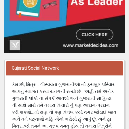
Gujarati Social Network
કેમ છો, મિત્ર.... ગૌરવવંતા ગુજરાતીઓ નો ફેસબુક પરિવાર
આપનું સ્વાગત કરવા થનગની રહ્યો છે... અહી તમે અનેક
ગુજરાતી લોકો ના સંપર્ક આવશો અને ગુજરાતી સાહિત્ય
ની સાથે સાથે તમે તમારા વિચારો નું પણ આદાન-પ્રદાન
કરી શકશો....તો ક્ષણ નો પણ વિલંબ કર્યા વગર જોડાઈ જાવ
અને તમે પછ્તાશો નહિ એનો ભરોસો હું આપું છું..અને હા
મિત્ર...જો તમને આ ગ્રુપ ગમતુ હોય તો તમારા મિત્રોને