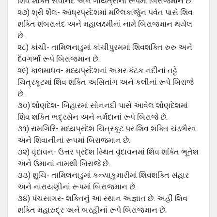
શિવ શક્તિ સર્વાનંદ અને ગાયત્રીનાં રૂપમાં બિરાજમાન છે.
૨૭) શ્રી શૈલ- આંધ્રપ્રદેશમાં મલ્લિકાર્જુન પર્વત પાસે શિવ
શક્તિ શંબરાનંદ અને મહાલક્ષ્મીનાં નામે બિરાજમાન થયેલ
છે.
૨૮) કાંચી- તામિલનાડુમાં કાંચીપુરમમાં શિવશક્તિ રુરુ અને
દેવગર્ભા રૂપે બિરાજમાન છે.
૨૯) કાલમાધવ- મધ્યપ્રદેશનાં અમર કંટક નદીનાં તટ્ટે
ચિત્રકૂટમાં શિવ શક્તિ અસિતાંગ અને કલીનાં રૂપે બિરાજે
છે.
૩૦) શોણદેશ- બિહારમાં સોનનદી પાસે આવેલ શોણદેશમાં
શિવ શક્તિ ભદ્રસેન અને નર્મદાનાં રૂપે બિરાજે છે.
૩૧) રામગિરિ- મધ્યપ્રદેશ ચિત્રકૂટ પર શિવ શક્તિ ચંડભૈરવ
અને શિવાનીનાં રૂપમાં બિરાજમાન છે.
૩૨) વૃંદાવન- ઉત્તર પ્રદેશ સ્થિત વૃંદાવનમાં શિવ શક્તિ ભૂતેશ
અને ઉમાનાં નામથી બિરાજે છે.
૩૩) શુચિ- તામિલનાડુમાં કન્યાકુમારીમાં શિવશક્તિ સંહાર
અને નારાયણીનાં રૂપમાં બિરાજમાન છે.
૩૪) પંચસાગર- શક્તિનું આ સ્થાન અજ્ઞાત છે. અહીં શિવ
શક્તિ મહારુદ્ર અને બરહીનાં રૂપે બિરાજમાન છે.