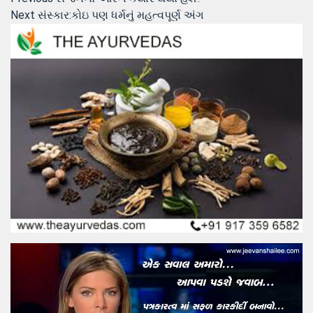
Post
Next
post:
Next
સંસ્‍કાર:કોઇ પણ ધર્મનું મહત્‍વપૂર્ણ અંગ
navigation
post: