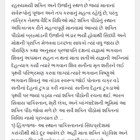
રહસ્યમયી શક્તિ અને ઉર્જાનું સ્થળ છે જ્યાં માતાનાં
સર્વરૂપોનું પૂજન અને તપ કરવાનું મહત્વ રહેલું છે, પરંતુ
તાંત્રિક તેમજ વૈદિક વિધિઓ માટે શક્તિ પીઠોનું સ્થાન
અધિકાત્મક રીતે મહત્વપૂર્ણ માનવામાં આવ્યાં છે. શક્તિ
પીઠોમાં બ્રહ્માંડની ઉર્જાનો ભંડાર ભર્યો હોવાથી સિધ્ધી અને
મોક્ષની પ્રાપ્તિ મેળવવા ઇચ્છતા સાધકો ત્યાં વધુ જાય છે.
પૌરાણિક કથા અનુસાર પ્રજાપતિ દક્ષનાં યજ્ઞમાં ભગવાન
શિવનું અપમાન સહન ન થતાં માતા સતીએ યજ્ઞની અગ્નિમાં
દેહત્યાગ કર્યો ત્યારે ભગવાન શિવ સતીના મૃત શરીરને લઈ
પૃથ્વી પરિભ્રમણ કરવા લાગ્યાં.ત્યારે ભગવાન વિષ્ણુએ
ભગવાન શિવનું આ તાંડવ સ્વરૂપ જોઈ પોતાના ચક્ર વડે
સતીનાં દેહનાં ટુકડા કરી નાખ્યાં. સતીના દેહના ટુકડાઓ
પૃથ્વી પર જ્યાં પડ્યા ત્યાં શક્તિ પીઠોની રચના થઈ. ભારત
સિવાય પાકિસ્તાન, શ્રી લંકા, અને બાંગ્લાદેશની ભૂમિમાં આ
શક્તિ પીઠ જોવા મળે છે. આ સર્વે શક્તિ પીઠોમાં શક્તિનાં
વિવિધ નામો પ્રખ્યાત છે. …
૧) હિંગળાજ- આ સ્થાન પાકિસ્તાનનાં સિંધપ્રદેશમાં
કરાંચીથી થોડે દૂર આવેલ છે. અહીં માતા શક્તિ કોટ્ટવિશ અને