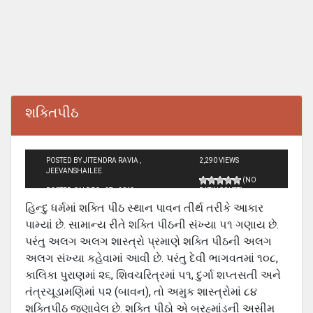
શક્તિપીઠ
POSTED BY JITENDRA RAVIA ,
2,290 VIEWS
JEEVANSHAILEE
(NO
POSTED ON DEC - 27 - 2013
RATINGS YET)
હિન્દુ ધર્મમાં શક્તિ પીઠ સ્થાન પાવન તીર્થ તરીકે આકાર
પામ્યાં છે. સામાન્ય રીતે શક્તિ પીઠની સંખ્યા ૫૧ ગણાય છે.
પરંતુ અલગ અલગ શાસ્ત્રો પ્રમાણે શક્તિ પીઠની અલગ
અલગ સંખ્યા કહેવામાં આવી છે. પરંતુ દેવી ભાગવતમાં ૧૦૮,
કાલિકા પુરાણમાં ૨૬, શિવચરિત્રમાં ૫૧, દુર્ગા શપ્તસતી અને
તંત્રચૂડામણિમાં ૫૨ (બાવન), તો અમુક શાસ્ત્રોમાં ૮૪
શક્તિપીઠ જણાવેલ છે. શક્તિ પીઠો એ બ્રહ્માંડની અસીમ