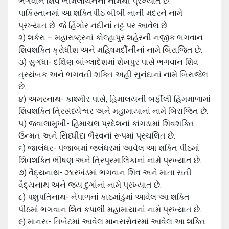
ભગવાન શિવ ભીમલોચનનાં નામથી પ્રખ્યાત છે.
પાકિસ્તાનમાં આ શક્તિપીઠ બીબી નાની મંદરને નામે
પ્રખ્યાત છે. જે હિંગોર નદીનાં તટ્ટ પર આવેલ છે.
૨) શર્કરા – મહારાષ્ટ્રનાં કોલ્હાપુર શહેરની નજીક ભગવાન
શિવશક્તિ ક્રોધીશ અને મહિષમર્દીનીનાં નામે બિરાજિત છે.
૩) સુગંધા- દક્ષિણ બાંગ્લાદેશમાં શેખપુર પાસે ભગવાન શિવ
ત્રયંબક અને ભગવતી શક્તિ અહીં સુનંદાનાં નામે બિરાજેલ
છે.
૪) અમરનાથ- કાશ્મીર પાસે, હિમાલયની બર્ફીલી હિમમાળામાં
શિવશક્તિ ત્રિસંધ્યેશ્વર અને મહામાયાનાં નામે બિરાજિત છે.
૫) જ્વાલામુખી- હિમાચલ પ્રદેશનાં કાંગડામાં શિવશક્તિ
ઉન્મત અને સિધ્ધીદા ભૈરવનાં રૂપમાં પ્રચલિત છે.
૬) જાલંધર- પંજાબમાં જલંધરમાં આવેલ આ શક્તિ પીઠમાં
શિવશક્તિ ભીષણ અને ત્રિપુરમાલિકાનાં નામે પ્રખ્યાત છે.
૭) વૈદ્યનાથ- ઝારખંડમાં ભગવાન શિવ અને માતા સતી
વૈદ્યનાથ અને જય દુર્ગાનાં નામે પ્રખ્યાત છે.
૮) પશુપતિનાથ- નેપાળનાં કાઠમાંડુંમાં આવેલ આ શક્તિ
પીઠમાં ભગવાન શિવ કપાલી મહામાયાનાં નામે પ્રખ્યાત છે.
૯) માનસ- તિબેટમાં આવેલ માનસરોવરમાં આવેલ આ શક્તિ