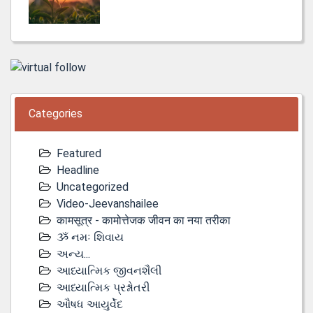
Categories
Featured
Headline
Uncategorized
Video-Jeevanshailee
कामसूत्र - कामोत्तेजक जीवन का नया तरीका
ૐ નમઃ શિવાય
અન્ય...
આધ્યાત્મિક જીવનશૈલી
આધ્યાત્મિક પ્રશ્નોતરી
ઔષધ આયુર્વેદ