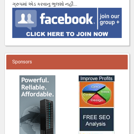
ગ્રુપમાં એડ કરવાનુ ભુલશો નહી....
Sponsors