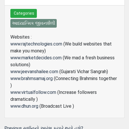
Categories
આધ્યાત્મિક જીવનશૈલી
Websites :
www.rajtechnologies.com
(We build websites that
make you money)
www.marketdecides.com
(We mad a fresh business
solutions)
www.jeevanshailee.com
(Gujarati Vichar Sangrah)
www.brahmsamaj.org
(Connecting Brahmins together
)
www.virtualfollow.com
(Increase followers
dramatically )
www.dhun.org
(Broadcast Live )
Previous
Previous
સર્જનનો આરંભ કયારે થયો હશે?