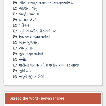
ગીત,ગરબા,પ્રાર્થના,ભજન,પ્રભાતિયા
જાણવા જેવુ
જાહેર જનતા
ધાર્મિક લેખો
પરિચય
પ્રો-એક્ટીવ ડીસ્‍ક્લોઝર
બિઝનેશ જીવનશૈલી
મારૂ ગુજરાત
યાત્રાધામઃ
યુવા જીવનશૈલી
રસોઇ
શ્રીમદભગવતગીતા શ્લોક ભાષાંતર સાથેઃ
સુવિચાર
સ્ત્રી જીવનશૈલી
Spread the Word - jeevan shailee