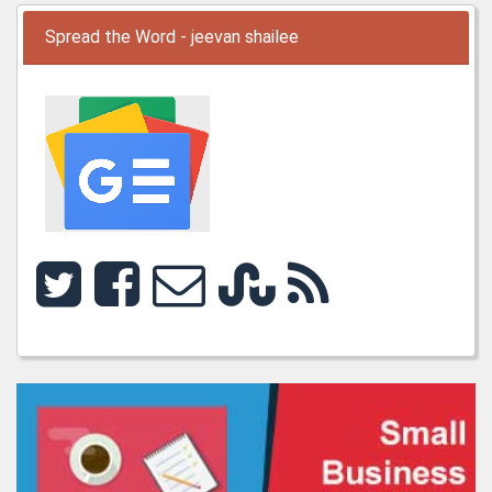
Spread the Word - jeevan shailee