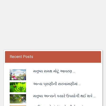
Recent Posts
મનુષ્ય સમક્ષ મોટૂં આવરણ ...
અન્ય પ્રાણીની સરખામણીમાં ...
મનુષ્ય અન્યને કયારે ઉપયોગી થઈ શકે ...