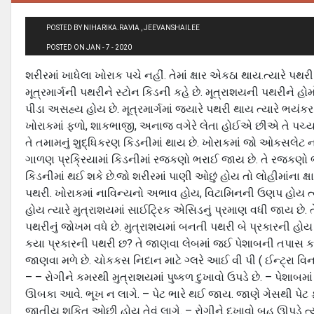
POSTED BY NIHARIKA.RAVIA , JEEVANSHAILEE
POSTED ON JAN - 7 - 2020
શરીરમાં ખાધેલા ખોરાક પચે નહીં. તેમાં ક્ષાર એકઠા થાય.ત્યારે પથર
મૂત્રમાર્ગની પથરીને સ્ટોન કિડની કહે છે. મૂત્રાશયની પથરીને હ
પીડા અસહ્ય હોય છે. મૂત્રમાર્ગમાં જયારે પથરી થાય ત્યારે 
ખોરાકમાં ફળો, શાકભાજી, અનાજ વગેરે લેતા હોઈએ છીએ તે પચ્યા પછ
તે તમામનું શુદ્ધિકરણ કિડનીમાં થાય છે. ખોરાકમાં જો ઓકસલેટ ના
ગાળણ પ્રક્રિયામાં કિડનીમાં રજકણો ભરાઈ જાય છે. તે રજકણો ભેગ
કિડનીમાં થઈ શકે છે.જો શરીરમાં પાણી ઓછું હોય તો લોહીમાંના ક્
પથરી. ખોરાકમાં નાવિન્યનો અભાવ હોય, વિટામિનની ઉણપ હોય ત્ય
હોય ત્યારે મુત્રાશયમાં સાઈટિ્રક એસિડનું પ્રમાણ વધી જાય છે
પથરીનું જોખમ વધે છે. મુત્રાશયમાં બનતી પથરી બે પ્રકારની હોય 
કયા પ્રકારની પથરી છ? તે જાણવા લેબમાં જઈ પેશાબની તપાસ કરાવવી પ
જાણવા મળે છે. ચોકકસ નિદાન માટે ગ્લરે આઈ વી પી ( ઈન્ટ્રા વિ
– – રોગીને કમરથી મુત્રાશયમાં પુષ્કળ દુખાવો ઉપડે છે. – પેશા
ઊબકા આવે. ભૂખ ન લાગે. – પેટ ભારે થઈ જાય. જાણે ગેસથી પેટ ફૂલ્ય
જાતીય શકિત ઓછી હોય તેવું લાગે. – રોગીને દુખાવો બહુ ઊપડે ત્યા