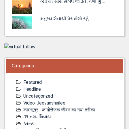
વ્યક્તિ સાથે સંબંધ જોડતી વેળા શું ...
મનુષ્ય શેનાથી ધેરાયેલો રહે ...
Categories
Featured
Headline
Uncategorized
Video-Jeevanshailee
कामसूत्र - कामोत्तेजक जीवन का नया तरीका
ૐ નમઃ શિવાય
અન્ય...