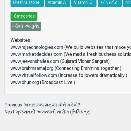
Urethra stone
Vitamin A
Vitamni C
ઓકસલેટ
ગો
Categories
ઔષધ આયુર્વેદ
Websites :
www.rajtechnologies.com
(We build websites that make y
www.marketdecides.com
(We mad a fresh business soluti
www.jeevanshailee.com
(Gujarati Vichar Sangrah)
www.brahmsamaj.org
(Connecting Brahmins together )
www.virtualfollow.com
(Increase followers dramatically )
www.dhun.org
(Broadcast Live )
Post
Previous
Previous
અનાસકય મનુષ્ય કોને કહેવો?
Next
post:
Next
ગુજરાતની અગત્યની તારીખ (તિથિપત્ર)
navigation
post: