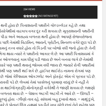
264 VIEWS
(NO RATINGS YET)
ી થતી હોય છે. પિત્તાશયની પથરીને ગોલ્ડબ્લેડર કહે છે. તથા
ોમોયોપેથીમાં વાઢકાપ વગર દૂર કરી શકાય છે. મૂત્રાશયની પથરીની
ભયંકર પીડા અને અસહ્ય બળતરા થતી હોય છે. આપણે રોજબરોજના
ી તેમાંથી વિટામિન, આયર્ન, પ્રોટીન, મિનરલ વગેરે છૂટા પડે છે.
મનું તત્ત્વ વધારે હોય તો કિડની પર બોજો વધી જતો હોય છે. તેની
ા થાય ત્યારે તે પથરીનો આકાર લે છે. આ પથરી પિત્તાશયમાં કે
ષાર ઓગળવાનું કામ ધીમું પડી જાય છે અને બનવા લાગે છે તેમાંથી
ારે પણ પથરી થવાનું જોખમ વધી જાય છે. જયારે રોગી પથારીમાં
. તેથી પણ પથરી થઈ શકે છે. હાઈપર થાઈરોડ નામના રોગમાં પણ
છે. જેમાં કેલ્શિયમ ઓકઝલેટ અને ફોસ્ફેટ એમ બે પ્રકાર પડે છે.
ડે છે. લેબમાં તેમાં પરસેલનું પ્રમાણ વધ્યું છે કે નહીં તે
નસ થાઈલોગ્રાફી) મોનોગ્રાફી વગેરેથી તે જાણી શકાય છે. લક્ષણો
બમાં બળતરા થાય છે. – પેશાબ અટકી અટકી ને આવે છે. – ઊલટી –
ું હોય. -ઝીણો તાવ રહે. સાંધામાં બહુ દુખાવો થાય. – માથું દુખે,
રે તે પોતાનું લિંગ હાથમાં પકડીને ખૂબ ચોળે છતાં તેને સહેજ પણ