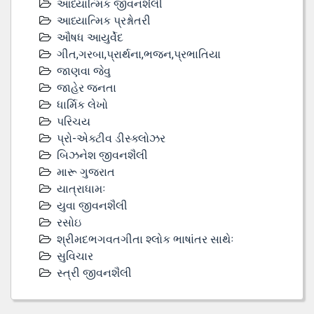
આધ્યાત્મિક જીવનશૈલી
આધ્યાત્મિક પ્રશ્નોતરી
ઔષધ આયુર્વેદ
ગીત,ગરબા,પ્રાર્થના,ભજન,પ્રભાતિયા
જાણવા જેવુ
જાહેર જનતા
ધાર્મિક લેખો
પરિચય
પ્રો-એક્ટીવ ડીસ્‍ક્લોઝર
બિઝનેશ જીવનશૈલી
મારૂ ગુજરાત
યાત્રાધામઃ
યુવા જીવનશૈલી
રસોઇ
શ્રીમદભગવતગીતા શ્લોક ભાષાંતર સાથેઃ
સુવિચાર
સ્ત્રી જીવનશૈલી