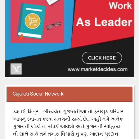
Gujarati Social Network
કેમ છો, મિત્ર.... ગૌરવવંતા ગુજરાતીઓ નો ફેસબુક પરિવાર
આપનું સ્વાગત કરવા થનગની રહ્યો છે... અહી તમે અનેક
ગુજરાતી લોકો ના સંપર્ક આવશો અને ગુજરાતી સાહિત્ય
ની સાથે સાથે તમે તમારા વિચારો નું પણ આદાન-પ્રદાન