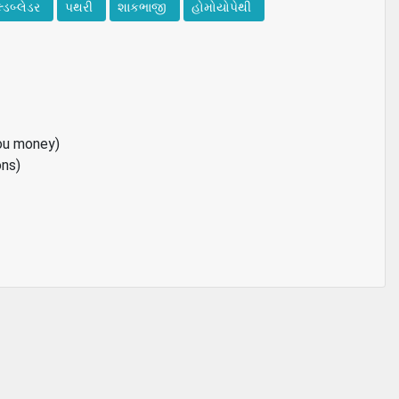
લ્ડબ્લેડર
પથરી
શાકભાજી
હોમોયોપેથી
ou money)
ons)