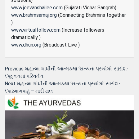
solutions)
www.jeevanshailee.com
(Gujarati Vichar Sangrah)
www.brahmsamaj.org
(Connecting Brahmins together
)
www.virtualfollow.com
(Increase followers
dramatically )
www.dhun.org
(Broadcast Live )
Post
Previous
Previous
મહાત્મા ગાંધીની આત્મકથા ‘સત્યના પ્રયોગો’ સારાંશ-
post:
\’જીવનમાં પરિવર્તન
navigation
Next
Next
મહાત્મા ગાંધીની આત્મકથા ‘સત્યના પ્રયોગો’ સારાંશ-
post:
\’શરમાળપણું – મારી ઢાલ