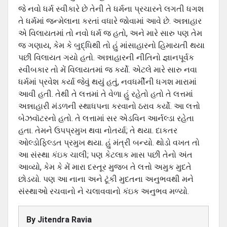
જે નવો ધર્મ સ્વી‍કારે છે તેની તે ધર્મના પ્રચારને લગતી ધગશ
તે ધર્મમાં જન્મેલાના કરતાં વધારે જોવામાં આવે છે. અન્નાહાર
એ વિલાયતમાં તો નવો ધર્મ જ હતો, અને મારે સારુ પણ તેમ
જ ગણાય, કેમ કે બુદ્ધિથી તો હું માંસાહારનો હિમાયતી થયા
પછી વિલાયત ગયો હતો. અન્નાહારની નીતિનો જ્ઞાનપૂર્વક
સ્વીબકાર તો મેં વિલાયતમાં જ કર્યો. એટલે મારે સારુ નવા
ધર્મમાં પ્રવેશ કર્યા જેવું થયું હતું, નવધર્મીની ધગશ મારામાં
આવી હતી. તેથી તે લત્તમાં તે વેળા હું રહેતો હતો તે લત્તમાં
અન્નાહારી મંડળની સ્થાધપના કરવાનો ઠરાવ કર્યો. આ લત્તો
બેઝવૉટરનો હતો. તે લત્તામાં સર એડવિન આર્નલ્ડા રહેતા
હતા. તેમને ઉપપ્રમુખ થવા નોતર્યા; તે થયા. દાકતર
ઓલ્ડોફિલ્ડત પ્રમુખ થયા. હું મંત્રી બન્યો‍. થોડો વખત તો
આ સંસ્થા કંઇક ચાલી; પણ કેટલાક માસ પછી તેનો અંત
આવ્યો, કેમ કે મેં મારા દસ્તૂર મુજબ તે લત્તો અમુક મુદતે
છોડયો. પણ આ નાના અને ટૂંકી મુદતના અનુભવથી મને
સંસ્થાઓ રચવાનો ને ચલાવવાનો કંઇક અનુભવ મળ્યો.
By
Jitendra Ravia