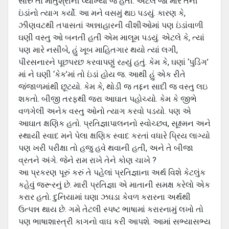
સારુ તો માતુશ્રીની વ્યાખ્યા જ હતી. એટલે જો મારે તેની
ઇંડાંનો ત્યાગ કર્યો. આ મને વસમું થઇ પડયું. કારણ કે,
ઝીણવટથી તપાસતાં અન્નાહારની વીશીઓમાં પણ ઇંડાંવાળી
ઘણી વસ્તુ ઓ બનતી હતી એમ માલૂમ પડયું. એટલે કે, ત્યાં
પણ મારે નસીબે, હું ખૂબ માહિતગાર થયો ત્યાં લગી,
પીરસનારને પૂછપરછ કરવાપણું રહ્યું હતું. કેમ કે, ઘણાં ‘પુડિંગ’
માં ને ઘણી ‘કેક’માં તો ઇંડાં હોય જ. આથી હું એક રીતે
જંજાળમાંથી છૂટયો. કેમ કે, થોડી જ તદ્દન સાદી જ વસ્તુ લઇ
શકતો. બીજી તરફથી જરા આઘાત પહોચ્યો. કેમ કે જીભે
વળગેલી અનેક વસ્તુ ઓનો ત્યાગ કરવો પડયો. પણ એ
આઘાત ક્ષણિક હતો. પ્રતિજ્ઞાપાલનનો સ્વોચ્છવ, સૂક્ષ્મન અને
સ્થાયી સ્વાદ મને પેલા ક્ષણિક સ્વાદ કરતાં વધારે પ્રિય લાગ્યો
પણ ખરી પરીક્ષા તો હજુ હવે થવાની હતી, અને તે બીજા
વ્રતને અંગે. જેને રામ રાખે તેને કોણ ચાખે ?
આ પ્રકરણ પૂરું કરું તે પહેલાં પ્રતિજ્ઞાના અર્થ વિશે કેટલુંક
કહેવું જરૂરનું છે. મારી પ્રતિજ્ઞા એ માતાની સમક્ષ કરેલો એક
કરાર હતો. દુનિયામાં ઘણા ઝઘડા કેવળ કરારના અર્થથી
ઉત્પન્ન થાય છે. ગમે તેટલી સ્પષ્ટ ભાષામાં કરારનામું લખો તો
પણ ભાષાશાસ્ત્રી કાગનો વાઘ કરી આપશે. આમાં સભ્યાસભ્ય