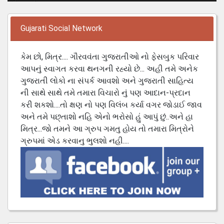
Gujarati Social Network
કેમ છો, મિત્ર.... ગૌરવવંતા ગુજરાતીઓ નો ફેસબુક પરિવાર
આપનું સ્વાગત કરવા થનગની રહ્યો છે... અહી તમે અનેક
ગુજરાતી લોકો ના સંપર્ક આવશો અને ગુજરાતી સાહિત્ય
ની સાથે સાથે તમે તમારા વિચારો નું પણ આદાન-પ્રદાન
કરી શકશો....તો ક્ષણ નો પણ વિલંબ કર્યા વગર જોડાઈ જાવ
અને તમે પછ્તાશો નહિ એનો ભરોસો હું આપું છું..અને હા
મિત્ર...જો તમને આ ગ્રુપ ગમતુ હોય તો તમારા મિત્રોને
ગ્રુપમાં એડ કરવાનુ ભુલશો નહી....