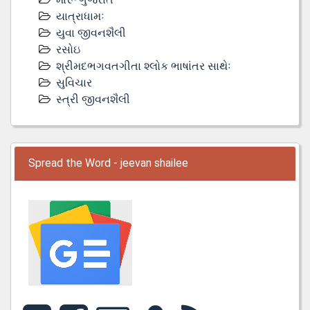
યાત્રાધામઃ
યુવા જીવનશૈલી
રસોઇ
શ્રીમદભગવતગીતા શ્લોક ભાષાંતર સાથેઃ
સુવિચાર
સ્ત્રી જીવનશૈલી
Spread the Word - jeevan shailee