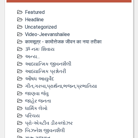
Featured
Headline
Uncategorized
Video-Jeevanshailee
कामसूत्र - कामोत्तेजक जीवन का नया तरीका
ૐ નમઃ શિવાય
અન્ય...
આધ્યાત્મિક જીવનશૈલી
આધ્યાત્મિક પ્રશ્નોતરી
ઔષધ આયુર્વેદ
ગીત,ગરબા,પ્રાર્થના,ભજન,પ્રભાતિયા
જાણવા જેવુ
જાહેર જનતા
ધાર્મિક લેખો
પરિચય
પ્રો-એક્ટીવ ડીસ્‍ક્લોઝર
બિઝનેશ જીવનશૈલી
મારૂ ગુજરાત