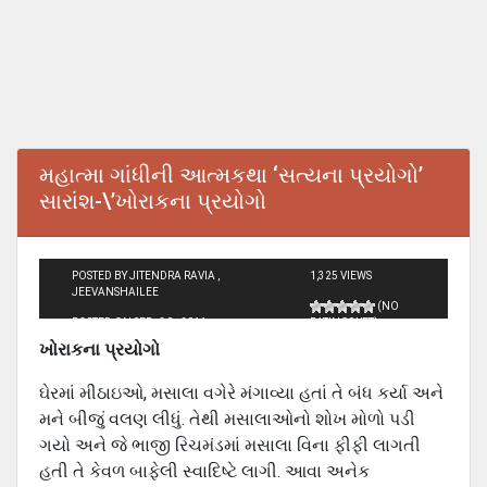
મહાત્મા ગાંધીની આત્મકથા ‘સત્યના પ્રયોગો’
સારાંશ-\’ખોરાકના પ્રયોગો
POSTED BY JITENDRA RAVIA ,
1,325 VIEWS
JEEVANSHAILEE
(NO
POSTED ON SEP - 30 - 2011
RATINGS YET)
ખોરાકના પ્રયોગો
ઘેરમાં મીઠાઇઓ, મસાલા વગેરે મંગાવ્યા હતાં તે બંધ કર્યા અને
મને બીજું વલણ લીધું. તેથી મસાલાઓનો શોખ મોળો પડી
ગયો અને જે ભાજી રિચમંડમાં મસાલા વિના ફીફી લાગતી
હતી તે કેવળ બાફેલી સ્વાદિષ્ટે લાગી. આવા અનેક