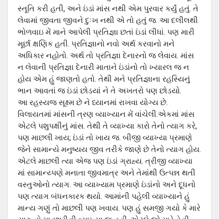
સ્તૂતિ કરી હતી, અને ઇંડાં માંસ નથી એમ પુરવાર કર્યું હતું. તે
લેવામાં જીવતા જીવને દુઃખ નથી એ તો હતું જ. આ દલીલથી
ભોળવાઇ મેં માને આપેલી પ્રતિજ્ઞા છતાં ઇંડાં લીધાં. પણ મારી
મૂર્છા ક્ષણિક હતી. પ્રતિજ્ઞાનો નવો અર્થ કરવાનો મને
અધિકાર નહોતો. અર્થ તો પ્રતિજ્ઞા દેનારનો જ લેવાય. માંસ
ન લેવાની પ્રતિજ્ઞા દેનારી માતાને ઇંડાંનો તો ખ્યારલ જ ન
હોય એમ હું જાણતો હતો. તેથી મને પ્રતિજ્ઞાના રહસ્યિનું
ભાન આવતાં જ ઇંડાં છોડયાં ને તે અખતરો પણ છોડયો.
આ રહસ્યજ સૂક્ષ્મ છે ને ધ્યાનમાં રાખવા યોગ્ય છે.
વિલાયતમાં માંસની ત્રણ વ્યાખ્યાન મેં વાંચેલી.એકમાં માંસ
એટલે પશુપક્ષીનું માંસ. તેથી તે વ્યાખ્યા કારો તેનો ત્યાગ કરે,
પણ માછલી ખાય; ઇંડાં તો ખાય જ. બીજી વ્યાખ્યા પ્રમાણે
જેને સામાન્યે મનુષ્યય જીવ તરીકે જાણે છે તેનો ત્યાગ હોય.
એટલે માછલી ત્યા એજ પણ ઇંડાં ગ્રાહ્ય. ત્રીજી વ્યાખ્યા
માં સામાન્ય્પણે મનાતા જીવમાત્ર અને તેમાંથી ઉત્પન્ન થતી
વસ્તુઓનો ત્યાગ. આ વ્યાખ્યામ પ્રમાણે ઇંડાંનો અને દૂધનો
પણ ત્યાગ બંધનકારક થયો. આમાંની પહેલી વ્યાખ્યાને હું
માન્ય ગણું તો માછલી પણ ખવાય. પણ હું સમજી ગયો કે મારે