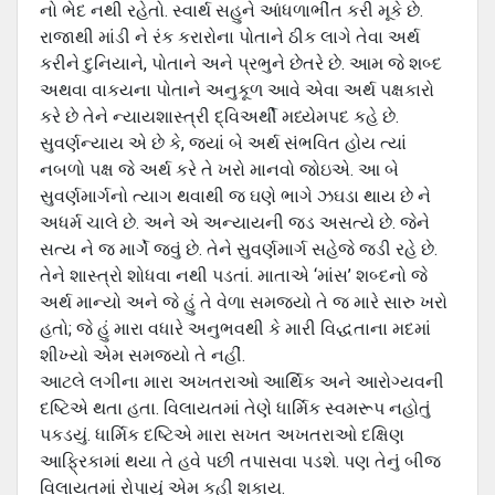
નો ભેદ નથી રહેતો. સ્વાર્થ સહુને આંધળાભીંત કરી મૂકે છે.
રાજાથી માંડી ને રંક કરારોના પોતાને ઠીક લાગે તેવા અર્થ
કરીને દુનિયાને, પોતાને અને પ્રભુને છેતરે છે. આમ જે શબ્દ
અથવા વાકયના પોતાને અનુકૂળ આવે એવા અર્થ પક્ષકારો
કરે છે તેને ન્યાયશાસ્ત્રી દ્વિઅર્થી મધ્યેમપદ કહે છે.
સુવર્ણન્યાય એ છે કે, જયાં બે અર્થ સંભવિત હોય ત્યાં
નબળો પક્ષ જે અર્થ કરે તે ખરો માનવો જોઇએ. આ બે
સુવર્ણમાર્ગનો ત્યાગ થવાથી જ ઘણે ભાગે ઝઘડા થાય છે ને
અધર્મ ચાલે છે. અને એ અન્યાયની જડ અસત્યે છે. જેને
સત્ય ને જ માર્ગે જવું છે. તેને સુવર્ણમાર્ગ સહેજે જડી રહે છે.
તેને શાસ્ત્રો શોધવા નથી પડતાં. માતાએ ‘માંસ’ શબ્દનો જે
અર્થ માન્યો અને જે હું તે વેળા સમજયો તે જ મારે સારુ ખરો
હતો; જે હું મારા વધારે અનુભવથી કે મારી વિદ્ધતાના મદમાં
શીખ્યો એમ સમજયો તે નહીં.
આટલે લગીના મારા અખતરાઓ આર્થિક અને આરોગ્યવની
દષ્ટિએ થતા હતા. વિલાયતમાં તેણે ધાર્મિક સ્વમરૂપ નહોતું
પકડયું. ધાર્મિક દષ્ટિએ મારા સખત અખતરાઓ દક્ષિ‍ણ
આફ્રિકામાં થયા તે હવે પછી તપાસવા પડશે. પણ તેનું બીજ
વિલાયતમાં રોપાયું એમ કહી શકાય.