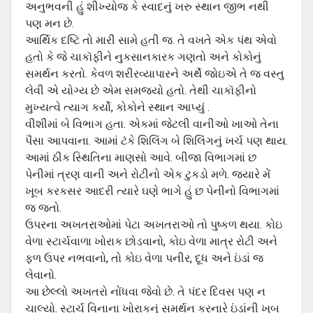
અનુભવની હું શીખ્યોજ કે સ્વાદનું ખરુ સ્થાન જીભ નથી
પણ મન છે.
આર્થિક દષ્ટિ તો મારી સામે હતી જ. તે વખતે એક પંથ એવો
હતો કે જે ચાકૉફીને નુકસાનકારક ગણતો અને કોકોનું
સમર્થન કરતો. કેવળ શરીરવ્યાપારને અર્થે જોઇએ તે જ વસ્તુ
લેવી એ યોગ્ય છે એમ સમજયો હતો. તેથી ચાકૉફીનો
મુખ્યત્વે ત્યાગ કર્યો, કોકોને સ્થાન આપ્યું .
વીશીમાં બે વિભાગ હતા. એકમાં જેટલી વાનીઓ ખાઓ તેના
પૈસા આપવાના. આમાં ટંકે શિલિંગ બે શિલિંગનું ખર્ચ પણ થાય.
આમાં ઠીક સ્થિતિના માણસો આવે. બીજા વિભાગમાં છ
પેનીમાં ત્રણ વાની અને રોટીનો એક ટુકડો મળે. જયારે મેં
ખૂબ કરકસર આદરી ત્યારે ઘણે ભાગે હું છ પેનીનો વિભાગમાં
જ જતો.
ઉપરના અખતરાઓમાં પેટા અખતરાઓ તો પુષ્કળ થયા. કોઇ
વેળા સ્ટાર્ચવાળા ખોરાક છોડવાનો, કોઇ વેળા માત્ર રોટી અને
ફળ ઉપર નભવાનો, તો કોઇ વેળા પનીર, દૂધ અને ઇંડાં જ
લેવાનો.
આ છેલ્લો અખતરો નોંધવા જેવો છે. તે પંદર દિવસ પણ ન
ચાલ્યો. સ્ટાર્ચ વિનાના ખોરાકનું સમર્થન કરનારે ઇંડાંની ખૂબ