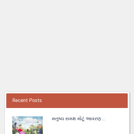
Recent Posts
મનુષ્ય સમક્ષ મોટૂં આવરણ ...