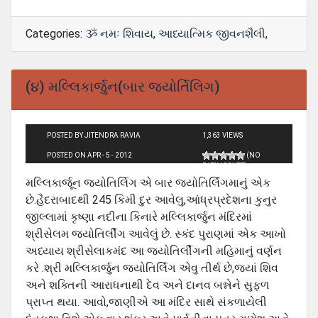
Categories:
ૐ નમઃ શિવાય
,
આધ્યાત્મિક જીવનશૈલી
,
(૪) મલ્લિકાર્જુન(બાર જયોર્તિલિગ)
POSTED BY JITENDRA RAVIA
1,363 VIEWS
POSTED ON APR - 5 - 2012
(NO
RATINGS YET)
મલ્લિકાર્જૂન જ્યોતિર્લિગ એ બાર જ્યોતિર્લિંગમાનું એક
છે.હૈદરાબાદથી 245 કિમી દુર આવેલુ,આંધ્રપ્રદેશના કુનુર
જીલ્લામાં કૃષ્ણા નદીના કિનારે મલ્લિકાર્જુન મંદિરમાં
શ્રીસેલમ જ્યોતિર્લીંગ આવેલું છે. સ્કંદ પુરાણમાં એક આખો
અધ્યાય શ્રીસેલાકમંદ આ જ્યોતિર્લીંગની મહિમાનું વર્ણન
કરે .શ્રી મલ્લિકાર્જુન જ્યોતિર્લિંગ એવુ તીર્થ છે,જ્યાં શિવ
અને શક્તિની આરાધનાથી દેવ અને દાનવ બન્નેને સુફળ
પ્રાપ્ત થયા. આવો,જાણીએ આ મંદિર સાથે સંકળાયેલી