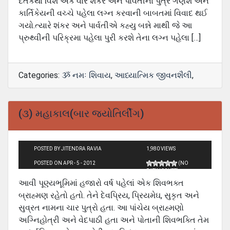
દંતકથા વિશે એક વાર શંકર અને પાર્વતીના પુત્ર ગણેશ અને
કાર્તિકેયની વચ્ચે પહેલા લગ્ન કરવાની બાબતમાં વિવાદ થઈ
ગયો.ત્યારે શંકર અને પાર્વતીએ કહ્યુ બન્ને માથી જે આ
પ્રુથ્વીની પરિક્રમા પહેલા પુરી કરશે તેના લગ્ન પહેલા […]
Categories:
ૐ નમઃ શિવાય
,
આધ્યાત્મિક જીવનશૈલી
,
(૩) મહાકાલ(બાર જ્યોતિર્લીંગ)
POSTED BY JITENDRA RAVIA
1,980 VIEWS
POSTED ON APR - 5 - 2012
(NO
RATINGS YET)
આવી પૂણ્યભૂમિમાં હજારો વર્ષ પહેલાં એક શિવભક્ત
બ્રાહ્મણ રહેતો હતો. તેને દેવપ્રિય, પ્રિયમેઘ, સુકૃત અને
સુવ્રત નામના ચાર પુત્રો હતા. આ પાંચેય બ્રાહ્મણો
અગ્નિહોત્રી અને વેદપાઠી હતા અને પોતાની શિવભક્તિ તેમ