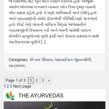
જ ધ‍ર્મનિષ્‍ઠા માટે ખૂબ મોટી ખ્યાતિ ધરાવતા હતા. બાજુમાં
આવેલ જંગલમાં રત્નમાળ નામના પર્વત ઉપર દૂષણ નામનો
એક રાક્ષસ રહેતો હતો. તે ઘણો અભિમાની અને ઈર્ષાળુ હતો
અને બ્રાહ્મણોની ચોમેર ફેલાએલી ‍કીર્તિથી ઘણો અકળાતો
હતો. છેવટે તેણે પોતાની તાંત્રિક વિદ્યા અજમાવીને
બ્રહ્માજીની ઉપાસના કરી અને તેમની પાસેથી વરદાન
મેળવીને મૃત્યુલોકમાં પાછો ફર્યો અને પોતાના રાક્ષસદળ સાથે
આ વિસ્તારમાં ઘૂસીને […]
Categories:
ૐ નમઃ શિવાય
,
આધ્યાત્મિક જીવનશૈલી
,
યાત્રાધામઃ
,
Page 1 of 3
1
2
3
»
Posts
Page
Page
Page
1
2
3
Next page
pagination