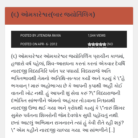
(૬) ઓમકારેશ્વર(બાર જયોર્તિલિંગ)
POSTED BY JITENDRA RAVIA
1,544 VIEWS
POSTED ON APR - 6 - 2012
(NO
RATINGS YET)
(૬) ઓમકારેશ્વર ઓમકારેશ્વર જ્યોતિર્લિંગ પ્રાચીન કાળમાં,
હજારો વર્ષ પહેલાં, શિવ-આરાધના કરતાં કરતાં એકવાર દેવર્ષિ‍
નારદજી વિંધ્યગિરિ પર્વત પર પધાર્યા. વિંધ્યરાજે અતિ
ભક્તિભાવથી તેમનો અતિથિ-સત્કાર કર્યો અને કહ્યું કે \”હે
ભગવાન્ ! મારું અહોભાગ્ય છે કે આપની કૃપાથી અહીં કોઈ
વાતની ખોટ નથી. હું આપની શું સેવા કરું ?\” વિંધ્યરાજની
દંભોક્તિ સાંભળીને એમનો અહંકાર તોડવાના નિશ્ચયથી
નારદજી ઉભા થઈ ગયા અને ક્રોધથી કહ્યું કે \”તારું શિખર
સુમેરુ પર્વતના શિખરોની જેમ દેવલોક સુધી પહોંચતું નથી.
છતાં આટલું અભિમાન રાખનારને ત્યાં હું કેવી રીતે રહી શકું?
\” એમ કહીને નારદજી ચાલ્યા ગયા. આ સાંભળીને […]