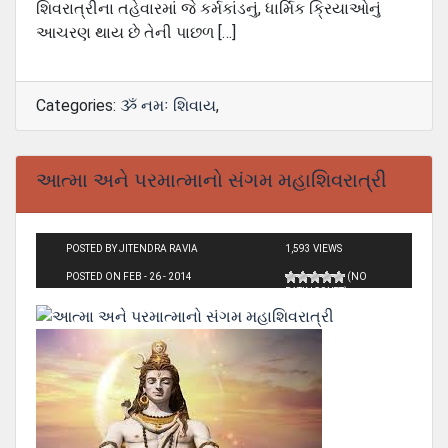
શિવરાત્રીના તહેવારમાં જે કર્મકાંડનું, ધાર્મિક ક્રિયાઓનું
આચરણ થાય છે તેની પાછળ […]
Categories:
ૐ નમઃ શિવાય
,
આત્મા અને પરમાત્માનો સંગમ મહાશિવરાત્રી
POSTED BY JITENDRA RAVIA
1,593 VIEWS
POSTED ON FEB - 26 - 2014
(NO
RATINGS YET)