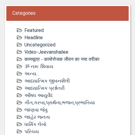
Categories
Featured
Headline
Uncategorized
Video-Jeevanshailee
कामसूत्र - कामोत्तेजक जीवन का नया तरीका
ૐ નમઃ શિવાય
અન્ય...
આધ્યાત્મિક જીવનશૈલી
આધ્યાત્મિક પ્રશ્નોતરી
ઔષધ આયુર્વેદ
ગીત,ગરબા,પ્રાર્થના,ભજન,પ્રભાતિયા
જાણવા જેવુ
જાહેર જનતા
ધાર્મિક લેખો
પરિચય