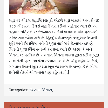
મહા વદ ચૌદશ મહાશિવરાત્રી એટલે મહા માસમાં આવતી વદ
તેરસ ચૌદસના દિવસે મહાશિવરાત્રીનો તહેવાર આવે છે. આ
તહેવાર રાત્રિએ જ ઉજવાય છે. તેમાં ભગવાન શિવ પ્રત્યેનો
ભક્તિભાવ જોવા મળે છે. હિન્દુ ધર્મશાસ્ત્રો અનુસાર શિવની
મૂર્તિ અને શિવલિંગ બંનેની પૂજા થઈ શકે છે,સામાન્યપણે
શિવની પૂજા લિંગ સ્વરૂપે કરવામાં આવે છે. કારણ કે બંને
શિવના જ પ્રતિક છે. ભગવાન શિવના ભક્તો દ્વારા પુરી શ્રદ્ધા
સાથે તેની પૂજા-અર્ચના કરવામાં આવે છે. એવુ કહેવાય છે કે,
ભગવાન શિવને ખુશ કરવા ખૂબ જ સરળ છે કારણ કે તે ભોળા
છે તેથી તેમને ભોળાનાથ પણ કહેવાય […]
Categories:
ૐ નમઃ શિવાય
,
હિમાલયના પાંચ કેદાર