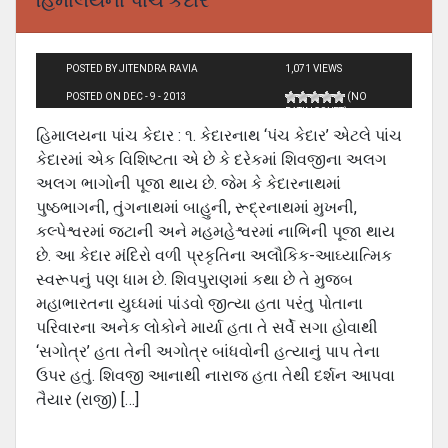
POSTED BY JITENDRA RAVIA
1,071 VIEWS
POSTED ON DEC - 9 - 2013
(NO
RATINGS YET)
હિમાલયના પાંચ કેદાર : ૧. કેદારનાથ ‘પંચ કેદાર’ એટલે પાંચ
કેદારમાં એક વિશિષ્ટતા એ છે કે દરેકમાં શિવજીના અલગ
અલગ ભાગોની પૂજા થાય છે. જેમ કે કેદારનાથમાં
પુષ્ઠભાગની, તુંગનાથમાં બાહુની, રૂદ્રનાથમાં મુખની,
કલ્પેશ્વરમાં જટાની અને મહમહેશ્વરમાં નાભિની પૂજા થાય
છે. આ કેદાર મંદિરો વળી પ્રકૃતિના અલૌકિક-આઘ્યાત્મિક
સ્વરૂપનું પણ ધામ છે. શિવપુરાણમાં કથા છે તે મુજબ
મહાભારતના યુઘ્ધમાં પાંડવો જીત્યા હતા પરંતુ પોતાના
પરિવારના અનેક લોકોને માર્યા હતા તે સર્વે સગા હોવાથી
‘સગોત્ર’ હતા તેની અગોત્ર બાંધવોની હત્યાનું પાપ તેના
ઉપર હતું. શિવજી આનાથી નારાજ હતા તેથી દર્શન આપવા
તૈયાર (રાજી) […]