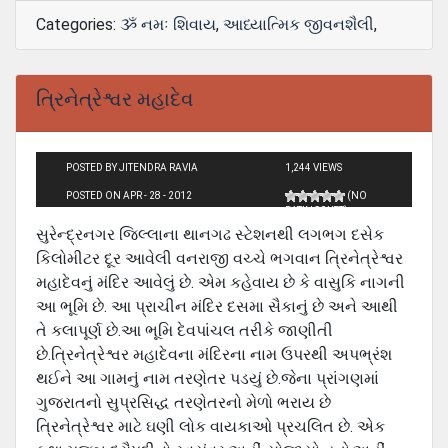
Categories:
ૐ નમઃ શિવાય
,
આધ્યાત્મિક જીવનશૈલી
,
ત્રિનેત્રેશ્વર મહાદેવ
POSTED BY JITENDRA RAVIA
1,244 VIEWS
POSTED ON APR - 28 - 2012
(NO
RATINGS YET)
સુરેન્દ્રનગર જિલ્લાના થાનગઢ સ્ટેશનથી લગભગ દસેક
કિલોમીટર દૂર આવેલી વનરાજી વચ્ચે ભગવાન ત્રિનેત્રેશ્વર
મહાદેવનું મંદિર આવેલું છે. એમ કહેવાય છે કે વાસુકિ નાગની
આ ભૂમિ છે. આ પ્રાચીન મંદિર દસમા સૈકાનું છે અને આથી
તે કલાપૂર્ણ છે.આ ભૂમિ દેવપાંચલ તરીકે જાણીતી
છે.ત્રિનેત્રેશ્વર મહાદેવના મંદિરના નામ ઉપરથી અપભ્રંશ
થઈને આ ગામનું નામ તરણેતર પડયું છે.જેના પ્રાંગણમાં
ગુજરાતનો સુપ્રસિદ્ધ તરણેતરનો મેળો ભરાય છે
ત્રિનેત્રેશ્વર માટે ઘણી લોક વાયકાઓ પ્રચલિત છે. એક