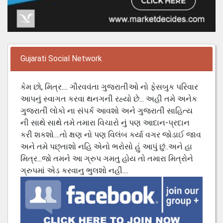
Gujarati Social Network
કેમ છો, મિત્ર.... ગૌરવવંતા ગુજરાતીઓ નો ફેસબુક પરિવાર
આપનું સ્વાગત કરવા થનગની રહ્યો છે... અહી તમે અનેક
ગુજરાતી લોકો ના સંપર્ક આવશો અને ગુજરાતી સાહિત્ય
ની સાથે સાથે તમે તમારા વિચારો નું પણ આદાન-પ્રદાન
કરી શકશો....તો ક્ષણ નો પણ વિલંબ કર્યા વગર જોડાઈ જાવ
અને તમે પછ્તાશો નહિ એનો ભરોસો હું આપું છું..અને હા
મિત્ર...જો તમને આ ગ્રુપ ગમતુ હોય તો તમારા મિત્રોને
ગ્રુપમાં એડ કરવાનુ ભુલશો નહી....