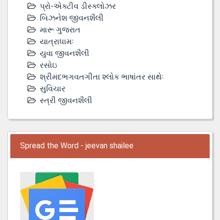
પ્રો-એક્ટીવ ડીસ્‍ક્લોઝર
બિઝનેશ જીવનશૈલી
મારૂ ગુજરાત
યાત્રાધામઃ
યુવા જીવનશૈલી
રસોઇ
શ્રીમદભગવતગીતા શ્લોક ભાષાંતર સાથેઃ
સુવિચાર
સ્ત્રી જીવનશૈલી
Spread the Word - jeevan shailee