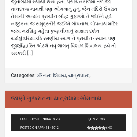
જુનાગઢમાં સ્થાયી થયા હતાં. પ્રાચિનકાળમાં તળાજા
તાલધ્વજ નામથી પણ ઓળખાતું હતું. જૈન મંદિરો ઉપરાંત
તેમાંની અત્‍યંત પ્રાચીન બૌદ્ધ ગુફાઓ. તે જોઈને હવે
નજીકના જ સમુદ્રતીરે જઈએ ગોપનાથ. ગોપનાથ મદિર
જયા નરસિંહ મહેતા કૃષ્‍ણલીલાનું સાક્ષાત દર્શન
થયેલું.દરિયાકાંઠે રમણીય સ્‍થળ ને પ્રાચીન- સ્‍થાન પણ
જીર્ણોદ્ધારિત એટલે નવું લાગતું વિશાળ શિવાલય. હવે તો
સરકારી […]
Categories:
ૐ નમઃ શિવાય
,
યાત્રાધામઃ
,
જાણો ગુજરાતના યાત્રાધામઃસોમનાથ
POSTED BY JITENDRA RAVIA
1,409 VIEWS
POSTED ON APR - 11 - 2012
(NO
RATINGS YET)