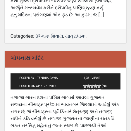
કથા મુજબ દ્રૌપદીનો સ્વયંવર અહીં યોજાયો હતો.અહીં
અર્જુને મત્સ્યવેધ કરીને દ્રૌપદીનું પાણિગ્રહણ કર્યું
હતું.મંદિરના પ્રાંગણમાં એક કુંડ છે. આ કુંડમાં જ […]
Categories:
ૐ નમઃ શિવાય
,
યાત્રાધામઃ
,
ગોપનાથ મદિર
POSTED BY JITENDRA RAVIA
1,281 VIEWS
POSTED ON APR - 27 - 2012
(NO
RATINGS YET)
તળાજા ભારત દેશના પશ્ચિમ ભાગમાં આવેલા ગુજરાત
રાજ્યના સૌરાષ્ટ્ર પ્રદેશમાં ભાવનગર જિલ્લામાં આવેલું એક
નગર છે, જે સૌરાષ્ટ્રના પૂર્વ કિનારે શેત્રુંજી અને તળાજી
નદીને કાંઠે વસેલું છે. તળાજા ગુજરાતના જાણીતા સંતકવિ
ભક્ત નરસિંહ મહેતાનું જન્મ સ્થળ છે. પાછળથી તેઓ