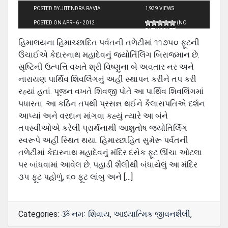
POSTED BY JITENDRA RAVIA
1,939 VIEWS
POSTED ON APR - 6 - 2012
(NO
RATINGS YET)
હિમાલયના હિમાચ્છાદિત પર્વતની તળેટીમાં ૧૧૭૫૦ ફૂટની
ઉંચાઈએ કેદારનાથ મહાદેવનું જયોર્તિલિંગ બિરાજમાન છે.
સૃષ્ટિની ઉત્પત્તિ વખતે શ્રી વિષ્ણુના બે અવતાર નર અને
નારાયણ પાર્થિવ શિવલિંગનું અહીં સ્થાપન કરીને તપ કરી
રહ્યાં હતાં. પૂજન વખતે શિવજી પોતે આ પાર્થિવ શિવલિંગમાં
પધારતા. આ કઠિન તપથી પ્રસન્ન થઈને કૈલાસપતિએ દર્શન
આપ્યાં અને વરદાન માંગવા કહ્યું ત્યારે આ બંને
તપસ્વીઓએ કરેલી પ્રાર્થનાથી આશુતોષ જયોતિર્લિંગ
સ્વરૂપે અહીં સ્થિત થયા. હિમારછાહિત સુમેરૂ પર્વતની
તળેટીમાં કેદારનાથ મહાદેવનું મંદિર દસેક ફૂટ ઊંચા ઓટલા
પર બાંધવામાં આવેલ છે. પહાડી શૈલીથી બંધાયેલું આ મંદિર
૩૫ ફૂટ પહોળું, ૬૦ ફૂટ લાંબુ અને […]
Categories:
ૐ નમઃ શિવાય
,
આધ્યાત્મિક જીવનશૈલી
,