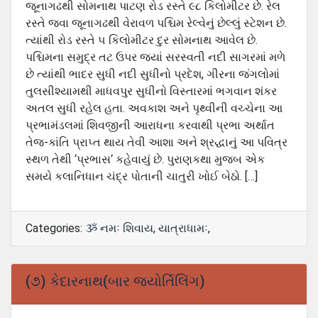
જૂનાગઢથી સોમનાથ પાટણ રોડ રસ્‍તે ૯૮ કિલોમીટર છે. રેલ
રસ્‍તે જવા જૂનાગઢથી વેરાવળ પશ્ચિમ રેલ્‍વેનું છેલ્‍લું સ્‍ટેશન છે.
ત્‍યાંથી રોડ રસ્‍તે ૫ કિલોમીટર દુર સોમનાથ આવેલ છે.
પશ્ચિમના સમુદ્ર તટ ઉપર જ્યાં સરસ્‍વતી નદી સાગરમાં મળે
છે ત્‍યાંથી ભાદર સુધી નદી સુધીનો પ્રદેશ, ગીરના જંગલોમાં
તુલસીશ્‍યામથી માધવપુર સુધીનો વિસ્‍તારમાં ભગવાન શંકર
અતલ સુધી રહેલ હતા. અવકાશ અને પૃથ્‍વીની વચ્‍ચેના આ
પ્રભામંડલમાં શિવજીની આરાધના કરવાથી પ્રભા અર્થાત
તેજ-કાંતિ પ્રાપ્‍ત થાય તેવી આશા અને શ્રદ્ધાનું આ પવિત્ર
સ્‍થળ તેથી ‘પ્રભાસ‘ કહેવાયું છે. પુરાણકથા મુજબ એક
સમયે કલાનિધાન ચંદ્ર પોતાની ચાતુરી ખોઈ બેઠો. […]
Categories:
ૐ નમઃ શિવાય
,
યાત્રાધામઃ
,
(૭) કેદારનાથ(બાર જયોર્તિલિંગ)