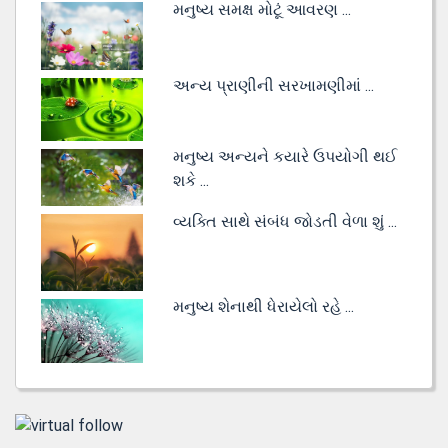
મનુષ્ય સમક્ષ મોટૂં આવરણ ...
અન્ય પ્રાણીની સરખામણીમાં ...
મનુષ્ય અન્યને કયારે ઉપયોગી થઈ
શકે ...
વ્યક્તિ સાથે સંબંધ જોડતી વેળા શું ...
મનુષ્ય શેનાથી ધેરાયેલો રહે ...